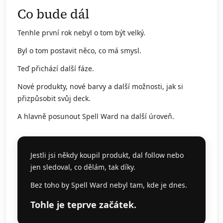
Co bude dál
Tenhle první rok nebyl o tom být velký.
Byl o tom postavit něco, co má smysl.
Teď přichází další fáze.
Nové produkty, nové barvy a další možnosti, jak si
přizpůsobit svůj deck.
A hlavně posunout Spell Ward na další úroveň.
Jestli jsi někdy koupil produkt, dal follow nebo
jen sledoval, co dělám, tak díky.
Bez toho by Spell Ward nebyl tam, kde je dnes.
Tohle je teprve začátek.