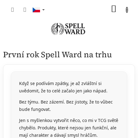
Přejít
NÁKU
na
obsah
KOŠÍK
První rok Spell Ward na trhu
Když se podívám zpátky, je až zvláštní si
uvědomit, že to celé začalo jen jako nápad.
Bez týmu. Bez zázemí. Bez jistoty, že to vůbec
bude fungovat.
Jen s myšlenkou vytvořit něco, co mi v TCG světě
chybělo. Produkty, které nejsou jen funkční, ale
mají charakter a dávají smysl hráčům.