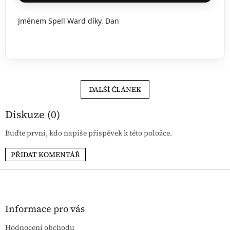
Jménem Spell Ward díky. Dan
DALŠÍ ČLÁNEK
Diskuze (0)
Buďte první, kdo napíše příspěvek k této položce.
PŘIDAT KOMENTÁŘ
Z
á
p
a
Informace pro vás
t
Hodnocení obchodu