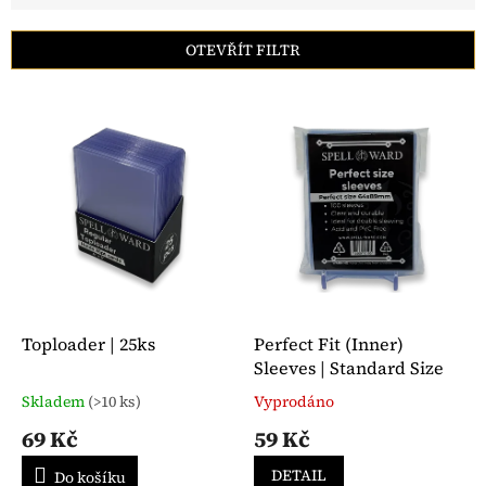
í
p
OTEVŘÍT FILTR
r
o
V
d
ý
u
p
k
i
t
s
ů
p
r
o
d
u
k
Toploader | 25ks
Perfect Fit (Inner)
t
Sleeves | Standard Size
ů
Skladem
(>10 ks)
Vyprodáno
Průměrné
Průměrné
hodnocení
hodnocení
69 Kč
59 Kč
produktu
produktu
je
je
DETAIL
Do košíku