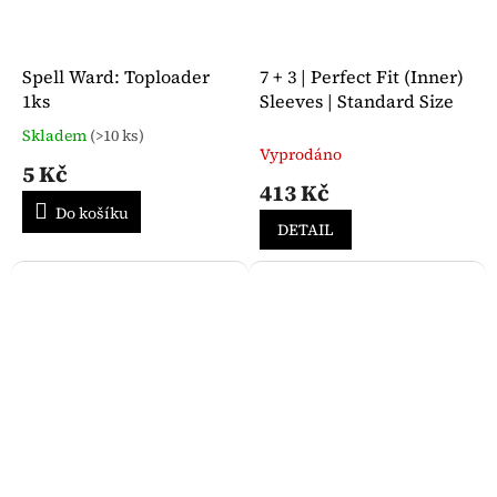
Spell Ward: Toploader
7 + 3 | Perfect Fit (Inner)
1ks
Sleeves | Standard Size
Skladem
(>10 ks)
Průměrné
Vyprodáno
hodnocení
5 Kč
produktu
413 Kč
je
Do košíku
5,0
DETAIL
z
5
hvězdiček.