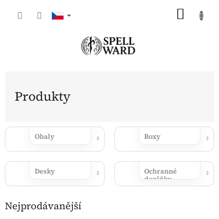
Přejít
NÁKU
na
obsah
KOŠÍK
Produkty
Obaly
Boxy
Desky
Ochranné
doplňky
Nejprodávanější