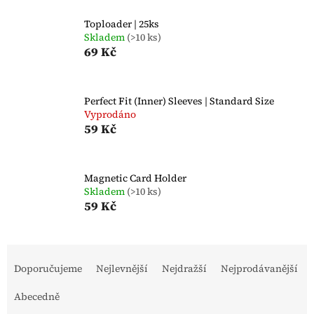
Toploader | 25ks
Skladem
(>10 ks)
69 Kč
Perfect Fit (Inner) Sleeves | Standard Size
Vyprodáno
59 Kč
Magnetic Card Holder
Skladem
(>10 ks)
59 Kč
Ř
a
Doporučujeme
Nejlevnější
Nejdražší
Nejprodávanější
z
e
Abecedně
n