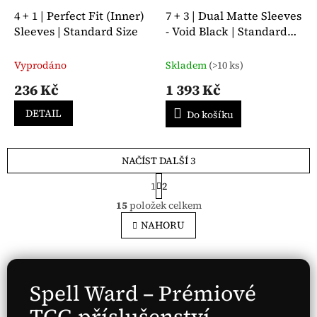
4 + 1 | Perfect Fit (Inner)
7 + 3 | Dual Matte Sleeves
Sleeves | Standard Size
- Void Black | Standard
Size
Vyprodáno
Skladem
(>10 ks)
236 Kč
1 393 Kč
DETAIL
Do košíku
NAČÍST DALŠÍ 3
S
1
2
t
O
r
15
položek celkem
v
á
l
NAHORU
n
á
k
o
d
v
a
á
c
Spell Ward – Prémiové
n
í
í
p
TCG příslušenství