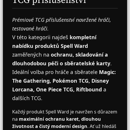
r
v
k
y
Prémiové TCG příslušenství navržené hráči,
v
testované hráči.
ý
p
V této kategorii najdeš
kompletní
i
s
nabídku produktů Spell Ward
u
zaměřených na
ochranu, skladování a
dlouhodobou péči o sběratelské karty
.
Ideální volba pro hráče a sběratele
Magic:
The Gathering, Pokémon TCG, Disney
Lorcana, One Piece TCG, Riftbound
a
dalších TCG.
Každý produkt Spell Ward je navržen s důrazem
na
maximální ochranu karet, dlouhou
životnost a čistý moderní design
. Ať už hledáš