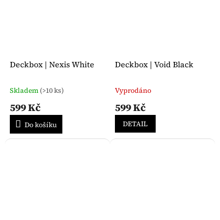
Deckbox | Nexis White
Deckbox | Void Black
Skladem
(>10 ks)
Vyprodáno
Průměrné
Průměrné
hodnocení
hodnocení
599 Kč
599 Kč
produktu
produktu
je
je
DETAIL
Do košíku
5,0
5,0
z
z
5
5
hvězdiček.
hvězdiček.