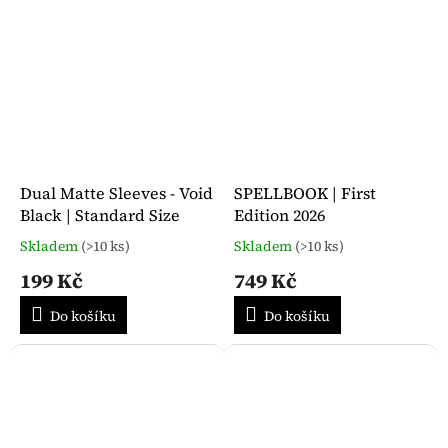
Dual Matte Sleeves - Void
SPELLBOOK | First
Black | Standard Size
Edition 2026
Skladem
(>10 ks)
Skladem
(>10 ks)
Průměrné
Průměrné
hodnocení
hodnocení
199 Kč
749 Kč
produktu
produktu
je
je
Do košíku
Do košíku
5,0
5,0
z
z
5
5
hvězdiček.
hvězdiček.