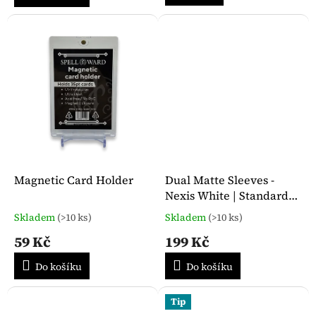
5,0
5,0
z
z
5
5
hvězdiček.
hvězdiček.
Magnetic Card Holder
Dual Matte Sleeves -
Nexis White | Standard
Size
Skladem
(>10 ks)
Skladem
(>10 ks)
Průměrné
Průměrné
hodnocení
hodnocení
59 Kč
199 Kč
produktu
produktu
je
je
Do košíku
Do košíku
5,0
5,0
z
z
5
5
Tip
hvězdiček.
hvězdiček.