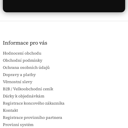
Z
á
p
a
Informace pro vás
t
Hodnocení obchodu
í
Obchodní podmínky
Ochrana osobních údajů
Dopravy a platby
Věrnostní slevy
B2B / Velkoobchodní ceník
Dárky k objednávkám
Registrace koncového zákazníka
Kontakt
Registrace provizního partnera
Provizní systém