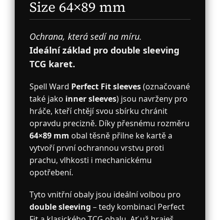
Size 64×89 mm
Ochrana, která sedí na míru.
Ideální základ pro double sleeving
TCG karet.
Spell Ward
Perfect Fit sleeves
(označované
také jako
inner sleeves
) jsou navrženy pro
hráče, kteří chtějí svou sbírku chránit
opravdu precizně. Díky přesnému rozměru
64×89 mm
obal těsně přilne ke kartě a
vytvoří první ochrannou vrstvu proti
prachu, vlhkosti i mechanickému
opotřebení.
Tyto vnitřní obaly jsou ideální volbou pro
double sleeving
– tedy kombinaci Perfect
Fit a klasického TCG obalu. Ať už hraješ