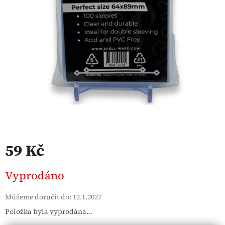
59 Kč
Měrná
Vyprodáno
cena:
Můžeme doručit do:
12.1.2027
Položka byla vyprodána…