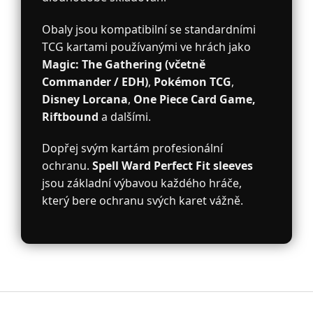
Obaly jsou kompatibilní se standardními
TCG kartami používanými ve hrách jako
Magic: The Gathering (včetně
Commander / EDH)
,
Pokémon TCG
,
Disney Lorcana
,
One Piece Card Game,
Riftbound
a dalšími.
Dopřej svým kartám profesionální
ochranu.
Spell Ward Perfect Fit sleeves
jsou základní výbavou každého hráče,
který bere ochranu svých karet vážně.
Z