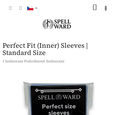
Přejít
NÁKU
na
obsah
KOŠÍK
Perfect Fit (Inner) Sleeves |
Standard Size
Průměrné
1 hodnocení
Podrobnosti hodnocení
hodnocení
produktu
je
5,0
z
5
hvězdiček.