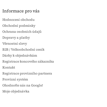
á
p
a
Informace pro vás
t
Hodnocení obchodu
í
Obchodní podmínky
Ochrana osobních údajů
Dopravy a platby
Věrnostní slevy
B2B / Velkoobchodní ceník
Dárky k objednávkám
Registrace koncového zákazníka
Kontakt
Registrace provizního partnera
Provizní systém
Ohodnoťte nás na Google!
Moje objednávka