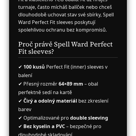
turnaje, často mícháš balíček nebo chceš
dlouhodobě uchovat stav své sbírky, Spell
Ward Perfect Fit sleeves poskytují
spolehlivou ochranu bez kompromisů.
Proč právě Spell Ward Perfect
Fit sleeves?
✔
100 kusů
Perfect Fit (inner) sleeves v
balení
✔ Přesný rozměr
64×89 mm
– obal
perfektně sedí na kartě
✔
Čirý a odolný materiál
bez zkreslení
barev
✔ Optimalizované pro
double sleeving
✔
Bez kyselin a PVC
– bezpečné pro
dlouhodobé skladování