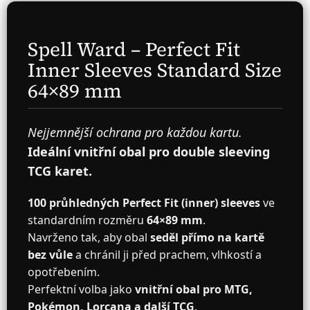
Spell Ward – Perfect Fit
Inner Sleeves Standard Size
64×89 mm
Nejjemnější ochrana pro každou kartu.
Ideální vnitřní obal pro double sleeving
TCG karet.
100 průhledných Perfect Fit (inner) sleeves
ve
standardním rozměru
64×89 mm
.
Navrženo tak, aby obal
seděl přímo na kartě
bez vůle
a chránil ji před prachem, vlhkostí a
opotřebením.
Perfektní volba jako
vnitřní obal pro MTG,
Pokémon, Lorcana a další TCG
.