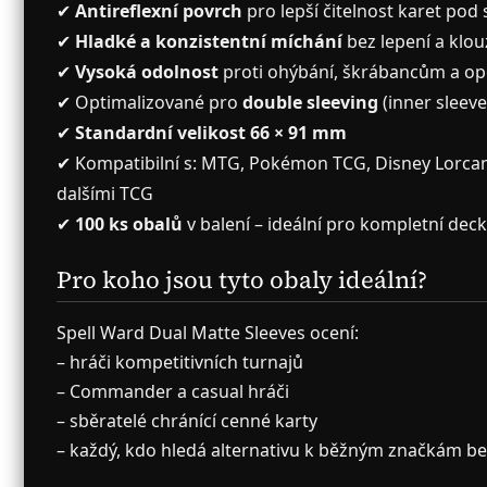
✔
Antireflexní povrch
pro lepší čitelnost karet pod
✔
Hladké a konzistentní míchání
bez lepení a klou
✔
Vysoká odolnost
proti ohýbání, škrábancům a op
✔ Optimalizované pro
double sleeving
(inner sleeves
✔
Standardní velikost 66 × 91 mm
✔ Kompatibilní s: MTG, Pokémon TCG, Disney Lorcan
dalšími TCG
✔
100 ks obalů
v balení – ideální pro kompletní deck
Pro koho jsou tyto obaly ideální?
Spell Ward Dual Matte Sleeves ocení:
– hráči kompetitivních turnajů
– Commander a casual hráči
– sběratelé chránící cenné karty
– každý, kdo hledá alternativu k běžným značkám b