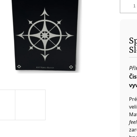
S
S
Při
Či
vy
Pr
vel
Mat
feel
zar