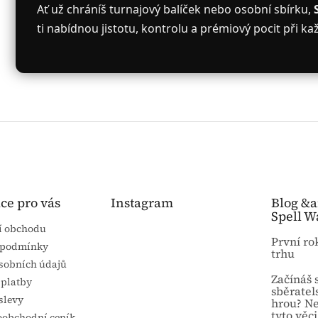
Ať už chráníš turnajový balíček nebo osobní sbírku,
ti nabídnou jistotu, kontrolu a prémiový pocit při ka
ce pro vás
Instagram
Blog &
Spell W
í obchodu
První ro
 podmínky
trhu
sobních údajů
Začínáš 
 platby
sběratel
slevy
hrou? N
tyto věci
koobchodní ceník