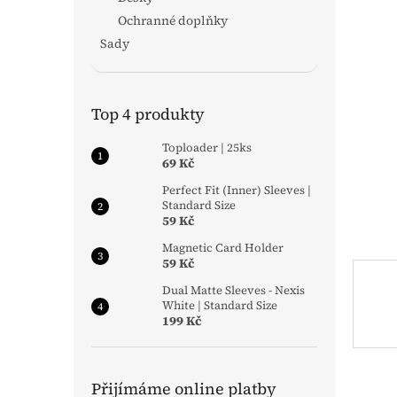
n
Ochranné doplňky
e
Sady
l
Přeskočit
kategorie
Top 4 produkty
Toploader | 25ks
69 Kč
Perfect Fit (Inner) Sleeves |
Standard Size
59 Kč
Magnetic Card Holder
59 Kč
Dual Matte Sleeves - Nexis
White | Standard Size
199 Kč
Přijímáme online platby