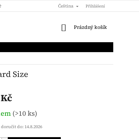
Čeština
NA OSOBNÍCH ÚDAJŮ
DOPRAVY A PLATBY
Přihlášení
VĚRNOSTNÍ SLE
NÁKUPNÍ
Prázdný košík
KOŠÍK
ard Size
 Kč
dem
(>10 ks)
doručit do:
14.8.2026