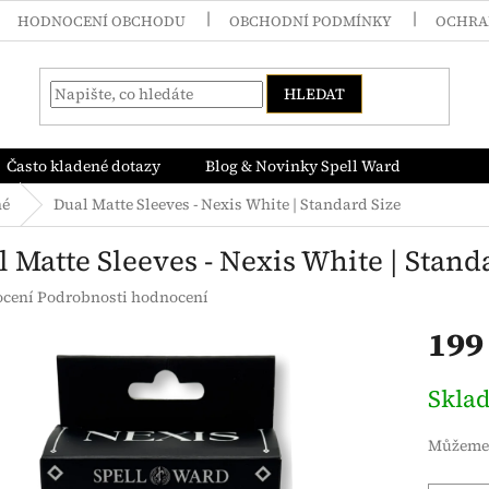
HODNOCENÍ OBCHODU
OBCHODNÍ PODMÍNKY
OCHRA
HLEDAT
Často kladené dotazy
Blog & Novinky Spell Ward
né
Dual Matte Sleeves - Nexis White | Standard Size
 Matte Sleeves - Nexis White | Stand
né
ocení
Podrobnosti hodnocení
ení
199
tu
Měrná
Skla
cena:
ek.
Můžeme 