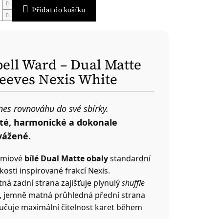
Přidat do košíku
pell Ward – Dual Matte
leeves Nexis White
nes rovnováhu do své sbírky.
sté, harmonické a dokonale
vážené.
émiové
bílé Dual Matte obaly
standardní
ikosti inspirované frakcí Nexis.
ná zadní strana zajišťuje plynulý
shuffle
, jemně matná průhledná přední strana
učuje maximální čitelnost karet během