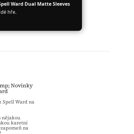
Spell Ward Dual Matte Sleeves
ždé hře.
amp; Novinky
ard
k Spell Ward na
s nějakou
skou karetní
ezapomeň na
!