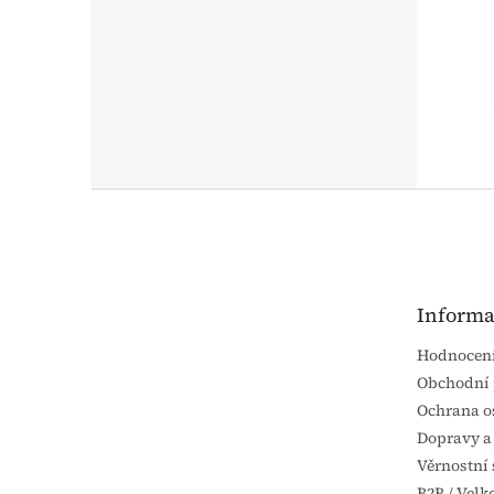
Z
á
p
a
t
Informa
í
Hodnocen
Obchodní
Ochrana o
Dopravy a
Věrnostní 
B2B / Vel