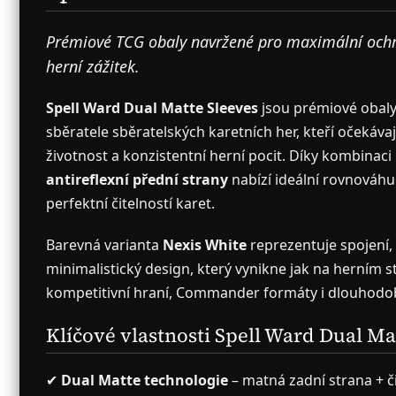
Prémiové TCG obaly navržené pro maximální ochran
herní zážitek.
Spell Ward Dual Matte Sleeves
jsou prémiové obaly
sběratele sběratelských karetních her, kteří očekáv
životnost a konzistentní herní pocit. Díky kombinaci
antireflexní přední strany
nabízí ideální rovnováhu
perfektní čitelností karet.
Barevná varianta
Nexis White
reprezentuje spojení,
minimalistický design, který vynikne jak na herním s
kompetitivní hraní, Commander formáty i dlouhodob
Klíčové vlastnosti Spell Ward Dual Ma
✔
Dual Matte technologie
– matná zadní strana + č