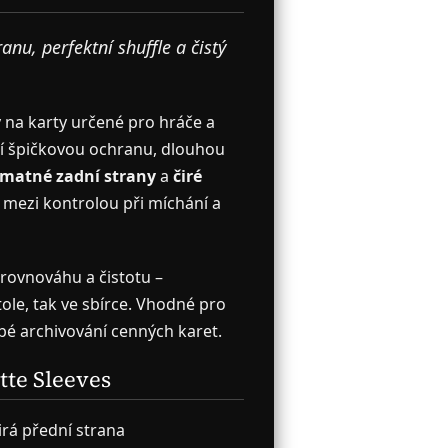
u, perfektní shuffle a čistý
 na karty určené pro hráče a
ají špičkovou ochranu, dlouhou
matné zadní strany
a
čiré
 mezi kontrolou při míchání a
 rovnováhu a čistotu –
tole, tak ve sbírce. Vhodné pro
é archivování cenných karet.
tte Sleeves
irá přední strana