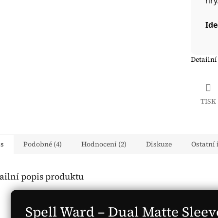
hry
Ide
Detailní
TISK
is
Podobné (4)
Hodnocení (2)
Diskuze
Ostatní
ailní popis produktu
Spell Ward – Dual Matte Sleev