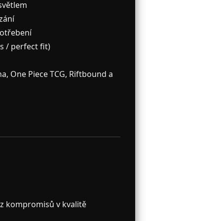
 světlem
zání
otřebení
 / perfect fit)
a, One Piece TCG, Riftbound a
ez kompromisů v kvalitě