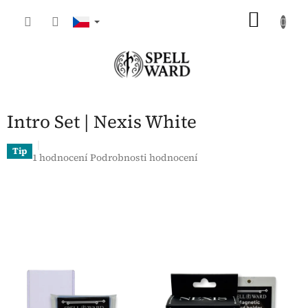
Přejít
NÁKU
na
obsah
KOŠÍK
Intro Set | Nexis White
Tip
Průměrné
1 hodnocení
Podrobnosti hodnocení
hodnocení
produktu
je
5,0
z
5
hvězdiček.