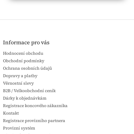
Z
á
p
a
Informace pro vás
t
Hodnocení obchodu
í
Obchodní podmínky
Ochrana osobních údajů
Dopravy a platby
Věrnostní slevy
B2B / Velkoobchodní ceník
Dárky k objednávkám
Registrace koncového zákazníka
Kontakt
Registrace provizního partnera
Provizní systém