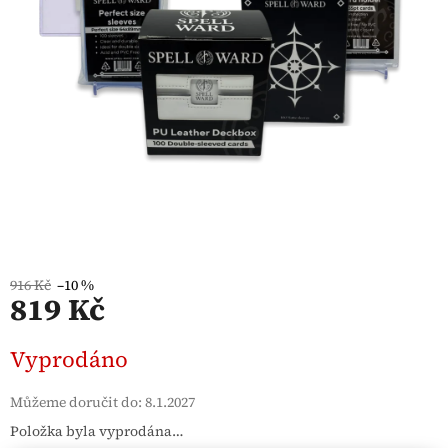
916 Kč
–10 %
819 Kč
Měrná
Vyprodáno
cena:
Můžeme doručit do:
8.1.2027
Položka byla vyprodána…