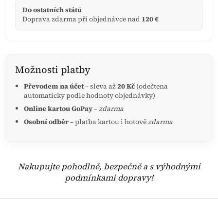
Do ostatních států
Doprava zdarma při objednávce nad
120 €
Možnosti platby
Převodem na účet
– sleva až
20 Kč
(odečtena
automaticky podle hodnoty objednávky)
Online kartou GoPay
–
zdarma
Osobní odběr
– platba kartou i hotově
zdarma
Nakupujte pohodlně, bezpečně a s výhodnými
podmínkami dopravy!
Z
á