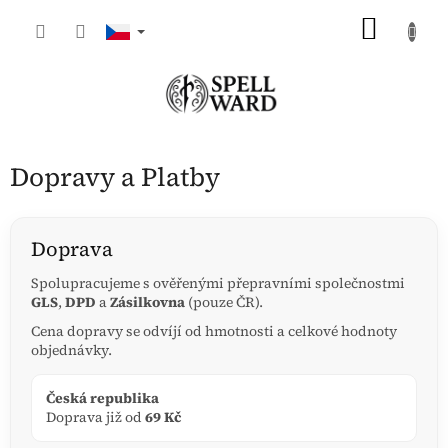
Přejít
NÁKU
na
obsah
KOŠÍK
Dopravy a Platby
Doprava
Spolupracujeme s ověřenými přepravními společnostmi
GLS
,
DPD
a
Zásilkovna
(pouze ČR).
Cena dopravy se odvíjí od hmotnosti a celkové hodnoty
objednávky.
Česká republika
Doprava již od
69 Kč