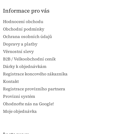
p
a
Informace pro vás
t
Hodnocení obchodu
í
Obchodní podmínky
Ochrana osobních údajů
Dopravy a platby
Věrnostní slevy
B2B / Velkoobchodní ceník
Dárky k objednávkám
Registrace koncového zákazníka
Kontakt
Registrace provizního partnera
Provizní systém
Ohodnoťte nás na Google!
Moje objednávka