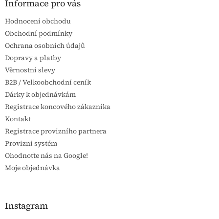
a
Informace pro vás
t
Hodnocení obchodu
í
Obchodní podmínky
Ochrana osobních údajů
Dopravy a platby
Věrnostní slevy
B2B / Velkoobchodní ceník
Dárky k objednávkám
Registrace koncového zákazníka
Kontakt
Registrace provizního partnera
Provizní systém
Ohodnoťte nás na Google!
Moje objednávka
Instagram