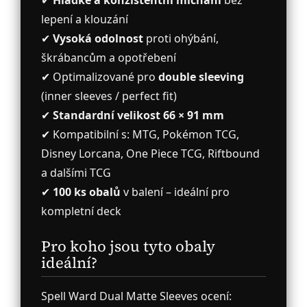
✔
Hladké a konzistentní míchání
bez
lepení a klouzání
✔
Vysoká odolnost
proti ohýbání,
škrábancům a opotřebení
✔ Optimalizované pro
double sleeving
(inner sleeves / perfect fit)
✔
Standardní velikost 66 × 91 mm
✔ Kompatibilní s: MTG, Pokémon TCG,
Disney Lorcana, One Piece TCG, Riftbound
a dalšími TCG
✔
100 ks obalů
v balení – ideální pro
kompletní deck
Pro koho jsou tyto obaly
ideální?
Spell Ward Dual Matte Sleeves ocení: