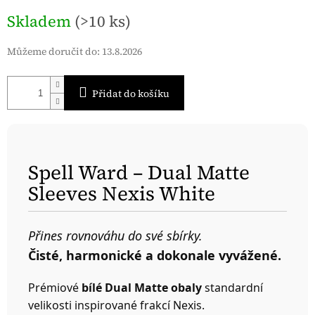
Měrná
Skladem
(>10 ks)
cena:
Můžeme doručit do:
13.8.2026
Přidat do košíku
Spell Ward – Dual Matte
Sleeves Nexis White
Přines rovnováhu do své sbírky.
Čisté, harmonické a dokonale vyvážené.
Prémiové
bílé Dual Matte obaly
standardní
velikosti inspirované frakcí Nexis.