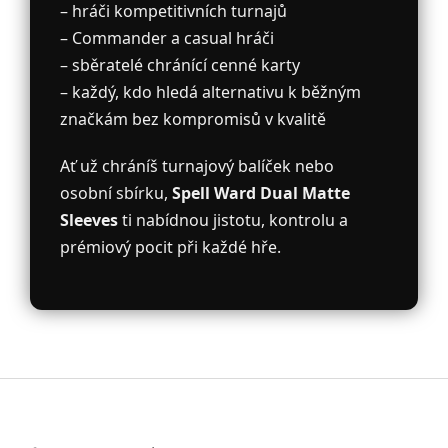
– hráči kompetitivních turnajů
– Commander a casual hráči
– sběratelé chránící cenné karty
– každý, kdo hledá alternativu k běžným
značkám bez kompromisů v kvalitě
Ať už chráníš turnajový balíček nebo
osobní sbírku,
Spell Ward Dual Matte
Sleeves
ti nabídnou jistotu, kontrolu a
prémiový pocit při každé hře.
Z
á
p