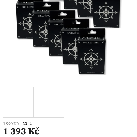
1 990 Kč
–30 %
1 393 Kč