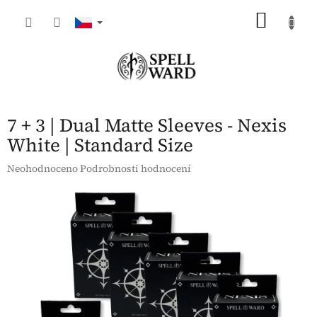
Přejít
NÁKU
na
obsah
KOŠÍK
7 + 3 | Dual Matte Sleeves - Nexis
White | Standard Size
Průměrné
Neohodnoceno
Podrobnosti hodnocení
hodnocení
produktu
je
0,0
z
5
hvězdiček.