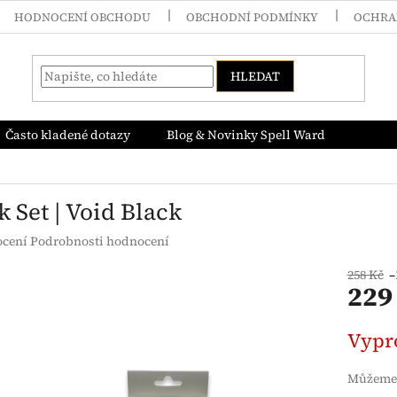
HODNOCENÍ OBCHODU
OBCHODNÍ PODMÍNKY
OCHRA
HLEDAT
Často kladené dotazy
Blog & Novinky Spell Ward
 Set | Void Black
né
ocení
Podrobnosti hodnocení
ení
tu
258 Kč
–
229
Měrná
Vypr
cena:
ek.
Můžeme 