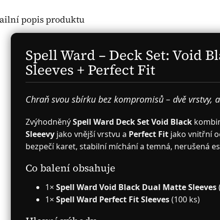
ailní popis produktu
Spell Ward – Deck Set: Void B
Sleeves + Perfect Fit
Chraň svou sbírku bez kompromisů – dvě vrstvy, a
Zvýhodněný
Spell Ward Deck Set Void Black
kombin
Sleeevy
jako vnější vrstvu a
Perfect Fit
jako vnitřní 
bezpečí karet, stabilní míchání a temná, nerušená es
Co balení obsahuje
1×
Spell Ward Void Black Dual Matte Sleeves
1×
Spell Ward Perfect Fit Sleeves
(100 ks)