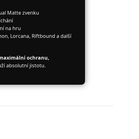
Dual Matte zvenku
íchání
ní na hru
n, Lorcana, Riftbound a další
maximální ochranu,
uží absolutní jistotu.