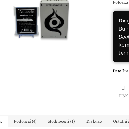
Položka
Dvoj
Bun
Dual
kom
temn
Detailní
TISK
is
Podobné (4)
Hodnocení (1)
Diskuze
Ostatní