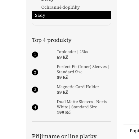
n
Ochranné doplňky
e
Sady
l
Přeskočit
kategorie
Top 4 produkty
Toploader | 25ks
69 Kč
Perfect Fit (Inner) Sleeves |
Standard Size
59 Kč
Magnetic Card Holder
59 Kč
Dual Matte Sleeves - Nexis
White | Standard Size
199 Kč
Pop
Přijímáme online platby