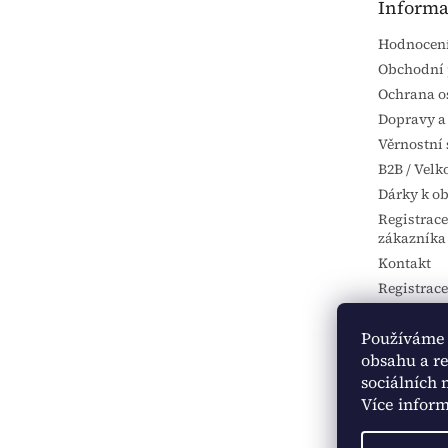
Informa
í
Hodnocen
Obchodní
Ochrana o
Dopravy a
Věrnostní 
B2B / Vel
Dárky k o
Registrac
zákazníka
Kontakt
Registrace
partnera
Provizní 
Používáme 
Ohodnoťte
obsahu a r
sociálních 
Moje obje
Více infor