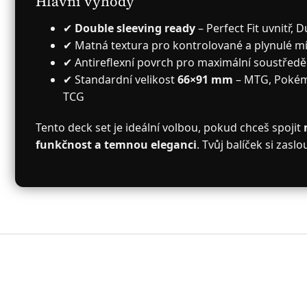
Hlavní výhody
✔
Double sleeving ready
– Perfect Fit uvnitř, 
✔ Matná textura pro kontrolované a plynulé m
✔ Antireflexní povrch pro maximální soustředě
✔ Standardní velikost
66×91 mm
– MTG, Pokémo
TCG
Tento deck set je ideální volbou, pokud chceš spojit
funkčnost a temnou eleganci
. Tvůj balíček si zaslo