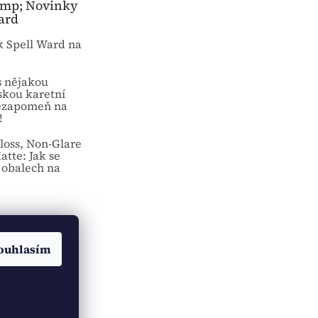
amp; Novinky
ard
k Spell Ward na
s nějakou
skou karetní
ezapomeň na
!
loss, Non-Glare
atte: Jak se
 obalech na
ouhlasím