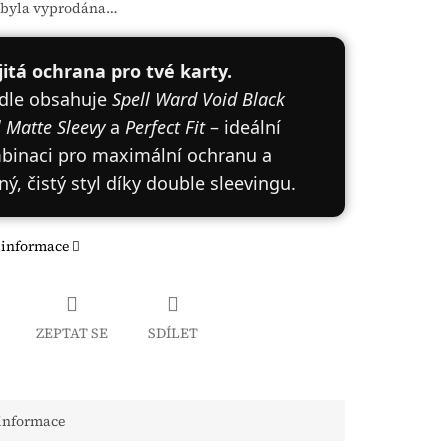
 byla vyprodána…
itá ochrana pro tvé karty.
dle obsahuje
Spell Ward Void Black
 Matte Sleevy
a
Perfect Fit
– ideální
binaci pro maximální ochranu a
ý, čistý styl díky double sleevingu.
 informace
ZEPTAT SE
SDÍLET
 informace