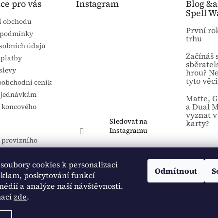
ce pro vás
Instagram
Blog &
Spell W
í obchodu
První ro
 podmínky
trhu
sobních údajů
Začínáš 
 platby
sběratel
slevy
hrou? N
tyto věci
koobchodní ceník
bjednávkám
Matte, G
a Dual M
e koncového
vyznat v
Sledovat na
karty?
Instagramu
 provizního
systém
soubory cookies k personalizaci
Odmítnout
S
 nás na Google!
eklam, poskytování funkcí
médií a analýze naší návštěvnosti.
dnávka
mací
zde
.